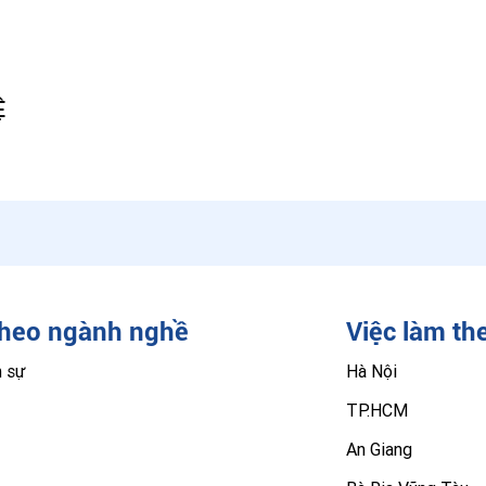
Ệ
theo ngành nghề
Việc làm th
n sự
Hà Nội
TP.HCM
An Giang