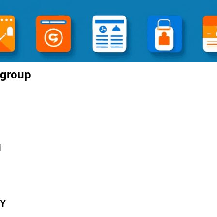
 group
N
TY