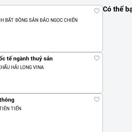
Có thể b
CH BẤT ĐỘNG SẢN ĐẢO NGỌC CHIẾN
ốc tế ngành thuỷ sản
HẨU HẢI LONG VINA
 thông
TIÊN TIẾN