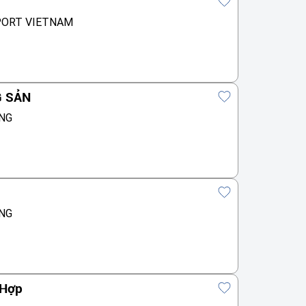
PORT VIETNAM
G SẢN
NG
NG
 Hợp