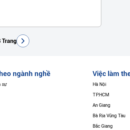
 Trang
theo ngành nghề
Việc làm th
n sự
Hà Nội
TP.HCM
An Giang
Bà Rịa Vũng Tàu
Bắc Giang