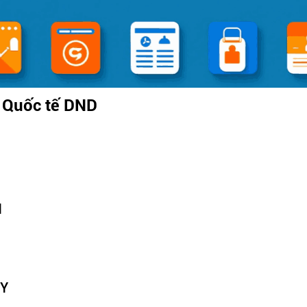
 Quốc tế DND
N
TY