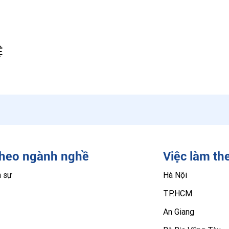
Ệ
theo ngành nghề
Việc làm th
n sự
Hà Nội
TP.HCM
An Giang