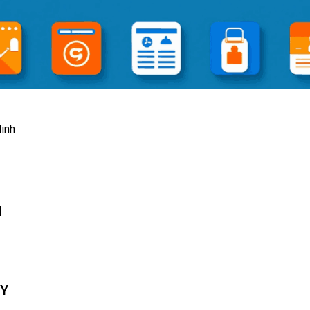
inh
N
TY