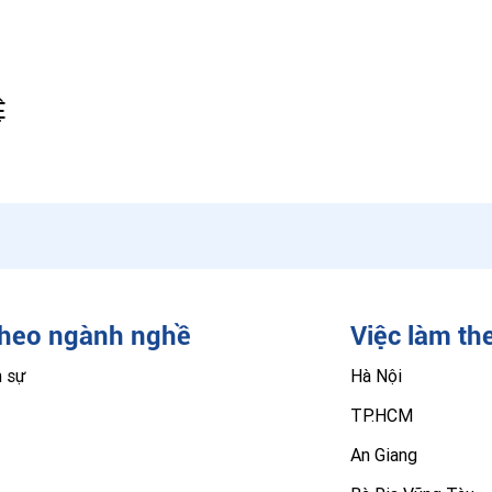
Ệ
theo ngành nghề
Việc làm th
n sự
Hà Nội
TP.HCM
An Giang