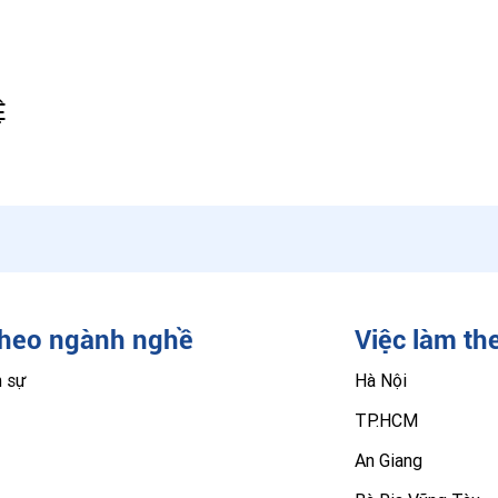
Ệ
theo ngành nghề
Việc làm th
n sự
Hà Nội
TP.HCM
An Giang