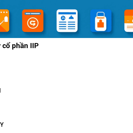
 cổ phần IIP
N
TY