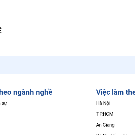
Ệ
theo ngành nghề
Việc làm th
n sự
Hà Nội
TP.HCM
An Giang