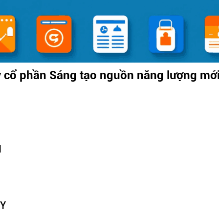
y cổ phần Sáng tạo nguồn năng lượng mớ
N
TY