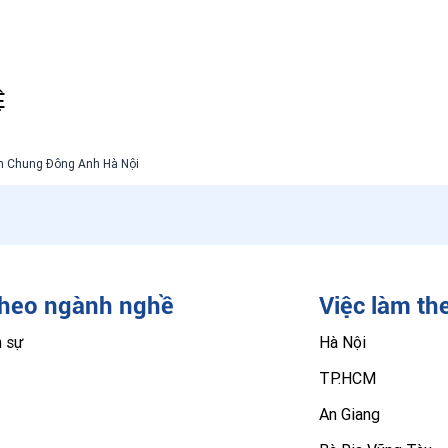
Ệ
im Chung Đông Anh Hà Nội
theo ngành nghề
Việc làm th
n sự
Hà Nội
TP.HCM
An Giang