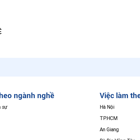
Ệ
theo ngành nghề
Việc làm th
n sự
Hà Nội
TP.HCM
An Giang