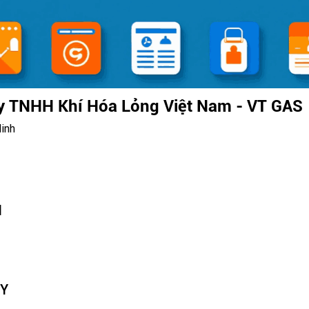
y TNHH Khí Hóa Lỏng Việt Nam - VT GAS
inh
N
TY