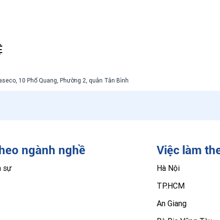
Ệ
aseco, 10 Phổ Quang, Phường 2, quân Tân Bình
theo ngành nghề
Việc làm th
n sự
Hà Nội
TP.HCM
An Giang