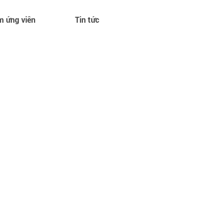
m ứng viên
Tin tức