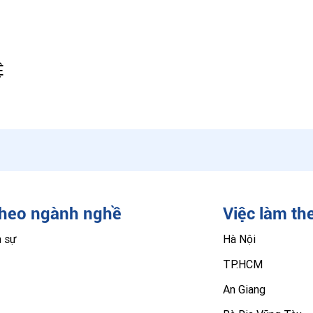
Ệ
theo ngành nghề
Việc làm th
n sự
Hà Nội
TP.HCM
An Giang