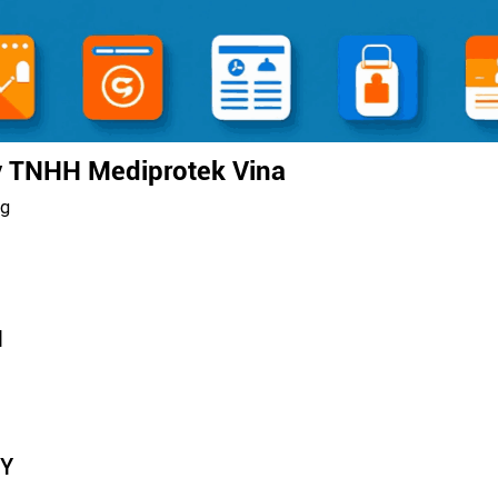
y TNHH Mediprotek Vina
ng
N
TY