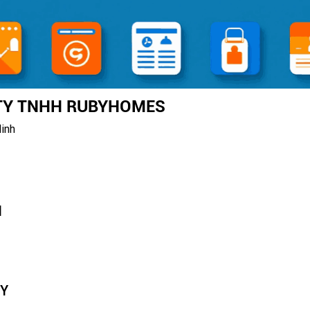
TY TNHH RUBYHOMES
inh
N
TY