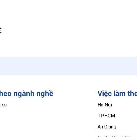
Ệ
theo ngành nghề
Việc làm th
n sự
Hà Nội
TP.HCM
An Giang