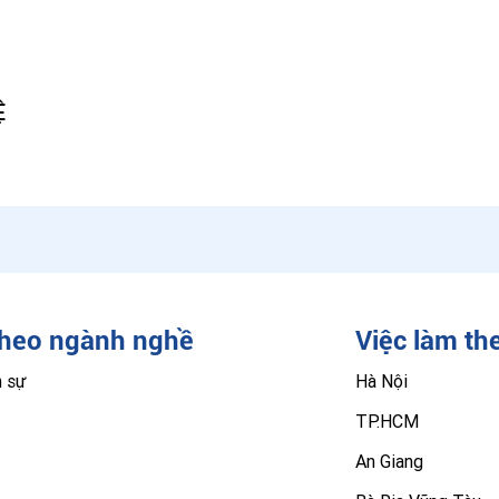
Ệ
theo ngành nghề
Việc làm th
n sự
Hà Nội
TP.HCM
An Giang