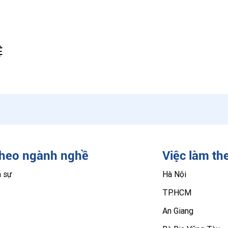
Ệ
theo ngành nghề
Việc làm th
n sự
Hà Nội
TP.HCM
An Giang