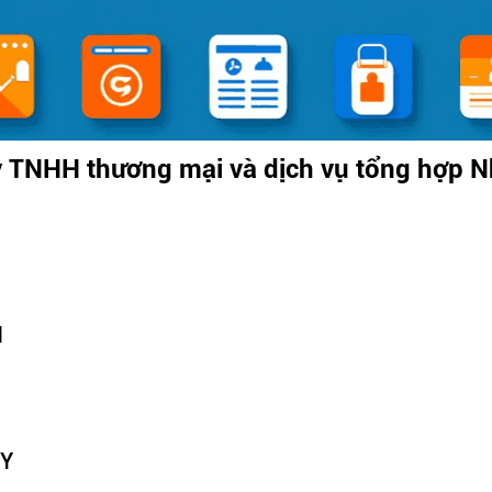
y TNHH thương mại và dịch vụ tổng hợp N
N
TY