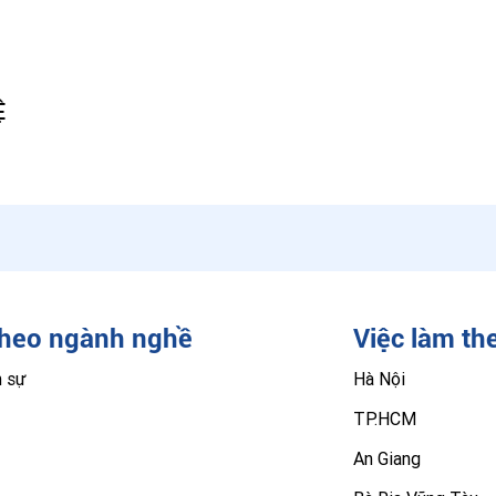
Ệ
theo ngành nghề
Việc làm th
n sự
Hà Nội
TP.HCM
An Giang