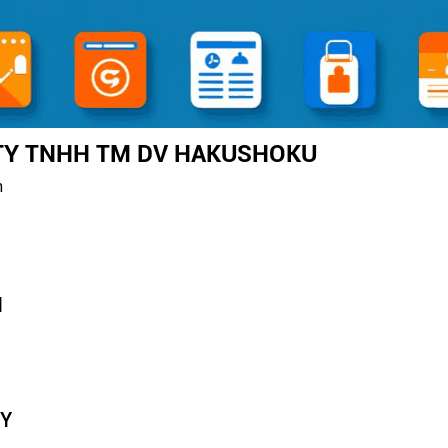
TY TNHH TM DV HAKUSHOKU
h
N
TY