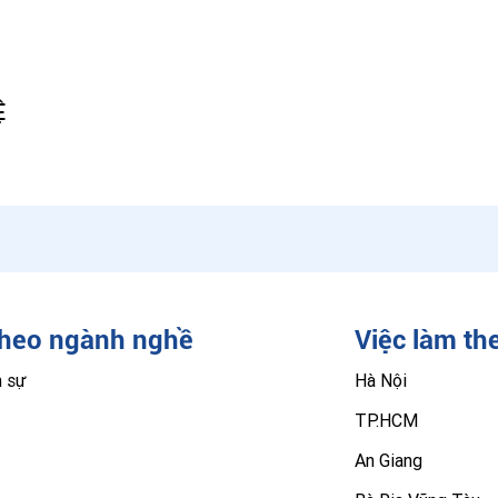
Ệ
theo ngành nghề
Việc làm th
n sự
Hà Nội
TP.HCM
An Giang