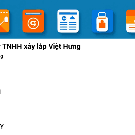
y TNHH xây lắp Việt Hưng
ng
N
TY