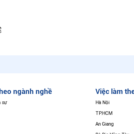
Ệ
theo ngành nghề
Việc làm th
n sự
Hà Nội
TP.HCM
An Giang