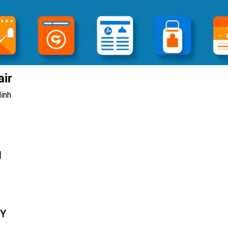
ir
inh
N
TY