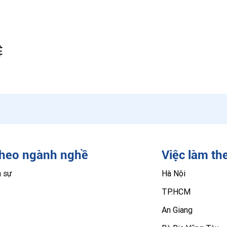
Ệ
theo ngành nghề
Việc làm th
n sự
Hà Nội
TP.HCM
An Giang