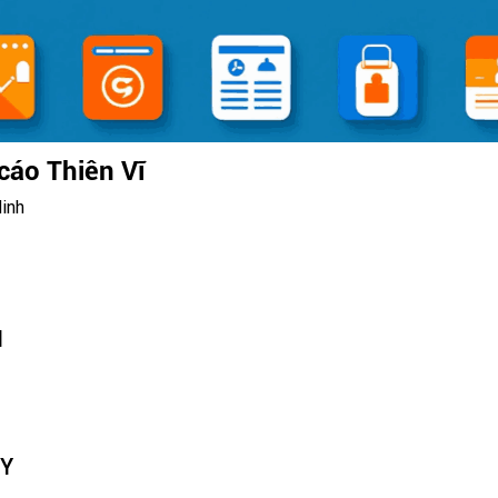
cáo Thiên Vĩ
inh
N
TY