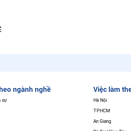
Ệ
theo ngành nghề
Việc làm th
n sự
Hà Nội
TP.HCM
An Giang