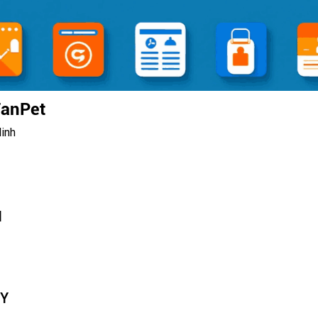
FanPet
inh
N
TY