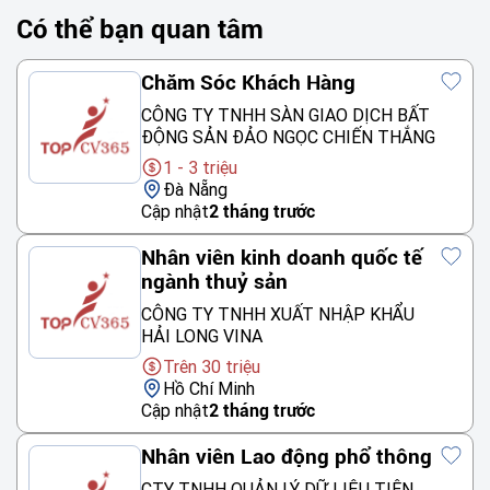
Có thể bạn quan tâm
Chăm Sóc Khách Hàng
CÔNG TY TNHH SÀN GIAO DỊCH BẤT
ĐỘNG SẢN ĐẢO NGỌC CHIẾN THẮNG
1 - 3 triệu
Đà Nẵng
Cập nhật
2 tháng trước
Nhân viên kinh doanh quốc tế
ngành thuỷ sản
CÔNG TY TNHH XUẤT NHẬP KHẨU
HẢI LONG VINA
Trên 30 triệu
Hồ Chí Minh
Cập nhật
2 tháng trước
Nhân viên Lao động phổ thông
CTY TNHH QUẢN LÝ DỮ LIỆU TIÊN