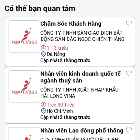
Có thể bạn quan tâm
Chăm Sóc Khách Hàng
CÔNG TY TNHH SÀN GIAO DỊCH BẤT
ĐỘNG SẢN ĐẢO NGỌC CHIẾN THẮNG
1 - 3 triệu
Đà Nẵng
Cập nhật
2 tháng trước
Nhân viên kinh doanh quốc tế
ngành thuỷ sản
CÔNG TY TNHH XUẤT NHẬP KHẨU
HẢI LONG VINA
Trên 30 triệu
Hồ Chí Minh
Cập nhật
2 tháng trước
Nhân viên Lao động phổ thông
CTY TNHH QUẢN LÝ DỮ LIỆU TIÊN