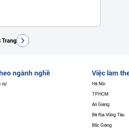
 Trang
theo ngành nghề
Việc làm th
n sự
Hà Nội
TP.HCM
An Giang
Bà Rịa Vũng Tàu
Bắc Giang