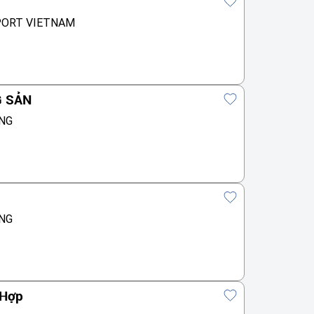
PORT VIETNAM
G SẢN
NG
NG
 Hợp