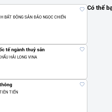
Có thể b
CH BẤT ĐỘNG SẢN ĐẢO NGỌC CHIẾN
ốc tế ngành thuỷ sản
HẨU HẢI LONG VINA
 thông
TIÊN TIẾN