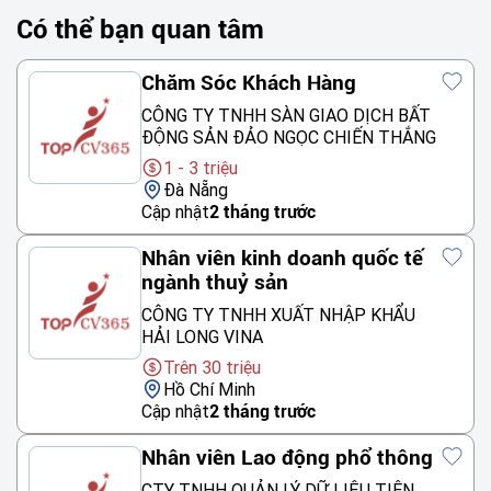
Có thể bạn quan tâm
Chăm Sóc Khách Hàng
CÔNG TY TNHH SÀN GIAO DỊCH BẤT
ĐỘNG SẢN ĐẢO NGỌC CHIẾN THẮNG
1 - 3 triệu
Đà Nẵng
Cập nhật
2 tháng trước
Nhân viên kinh doanh quốc tế
ngành thuỷ sản
CÔNG TY TNHH XUẤT NHẬP KHẨU
HẢI LONG VINA
Trên 30 triệu
Hồ Chí Minh
Cập nhật
2 tháng trước
Nhân viên Lao động phổ thông
CTY TNHH QUẢN LÝ DỮ LIỆU TIÊN