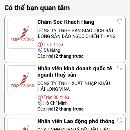
Có thể bạn quan tâm
Chăm Sóc Khách Hàng
CÔNG TY TNHH SÀN GIAO DỊCH BẤT
ĐỘNG SẢN ĐẢO NGỌC CHIẾN THẮNG
1 - 3 triệu
Đà Nẵng
Cập nhật
2 tháng trước
Nhân viên kinh doanh quốc tế
ngành thuỷ sản
CÔNG TY TNHH XUẤT NHẬP KHẨU
HẢI LONG VINA
Trên 30 triệu
Hồ Chí Minh
Cập nhật
2 tháng trước
Nhân viên Lao động phổ thông
CTY TNHH QUẢN LÝ DỮ LIỆU TIÊN