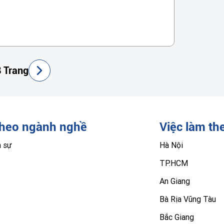
 Trang
theo ngành nghề
Việc làm th
n sự
Hà Nội
TP.HCM
An Giang
Bà Rịa Vũng Tàu
Bắc Giang