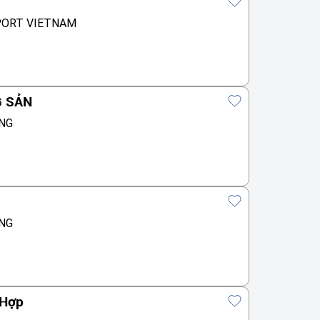
PORT VIETNAM
G SẢN
NG
NG
 Hợp