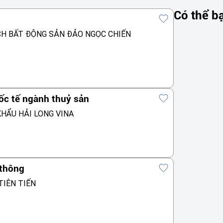
Có thể b
CH BẤT ĐỘNG SẢN ĐẢO NGỌC CHIẾN
ốc tế ngành thuỷ sản
HẨU HẢI LONG VINA
 thông
TIÊN TIẾN