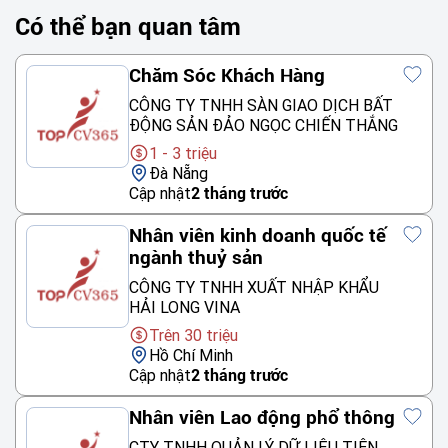
Có thể bạn quan tâm
Chăm Sóc Khách Hàng
CÔNG TY TNHH SÀN GIAO DỊCH BẤT
ĐỘNG SẢN ĐẢO NGỌC CHIẾN THẮNG
1 - 3 triệu
Đà Nẵng
Cập nhật
2 tháng trước
Nhân viên kinh doanh quốc tế
ngành thuỷ sản
CÔNG TY TNHH XUẤT NHẬP KHẨU
HẢI LONG VINA
Trên 30 triệu
Hồ Chí Minh
Cập nhật
2 tháng trước
Nhân viên Lao động phổ thông
CTY TNHH QUẢN LÝ DỮ LIỆU TIÊN