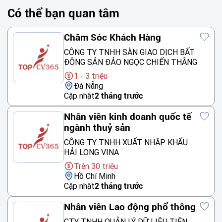
Có thể bạn quan tâm
Chăm Sóc Khách Hàng
CÔNG TY TNHH SÀN GIAO DỊCH BẤT
ĐỘNG SẢN ĐẢO NGỌC CHIẾN THẮNG
1 - 3 triệu
Đà Nẵng
Cập nhật
2 tháng trước
Nhân viên kinh doanh quốc tế
ngành thuỷ sản
CÔNG TY TNHH XUẤT NHẬP KHẨU
HẢI LONG VINA
Trên 30 triệu
Hồ Chí Minh
Cập nhật
2 tháng trước
Nhân viên Lao động phổ thông
CTY TNHH QUẢN LÝ DỮ LIỆU TIÊN