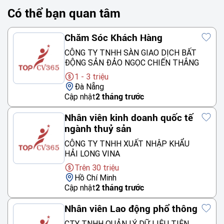
Có thể bạn quan tâm
Chăm Sóc Khách Hàng
CÔNG TY TNHH SÀN GIAO DỊCH BẤT
ĐỘNG SẢN ĐẢO NGỌC CHIẾN THẮNG
1 - 3 triệu
Đà Nẵng
Cập nhật
2 tháng trước
Nhân viên kinh doanh quốc tế
ngành thuỷ sản
CÔNG TY TNHH XUẤT NHẬP KHẨU
HẢI LONG VINA
Trên 30 triệu
Hồ Chí Minh
Cập nhật
2 tháng trước
Nhân viên Lao động phổ thông
CTY TNHH QUẢN LÝ DỮ LIỆU TIÊN