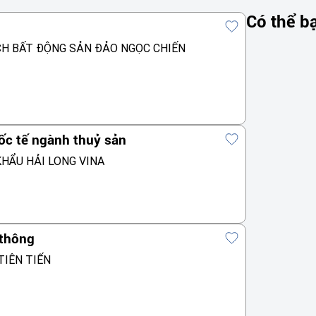
Có thể b
CH BẤT ĐỘNG SẢN ĐẢO NGỌC CHIẾN
ốc tế ngành thuỷ sản
HẨU HẢI LONG VINA
 thông
TIÊN TIẾN