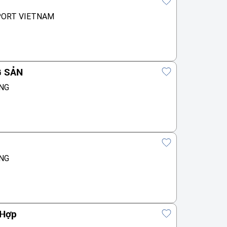
PORT VIETNAM
G SẢN
NG
NG
 Hợp