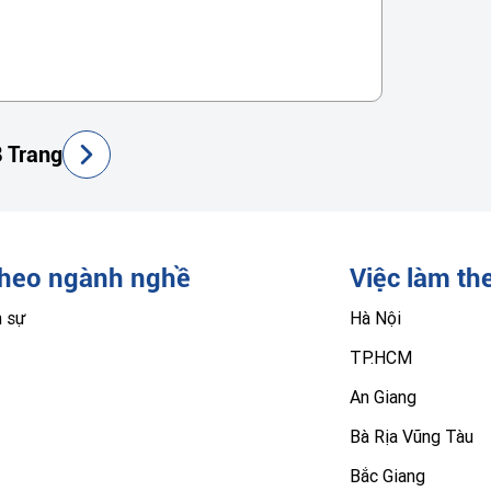
 Trang
theo ngành nghề
Việc làm th
n sự
Hà Nội
TP.HCM
An Giang
Bà Rịa Vũng Tàu
Bắc Giang