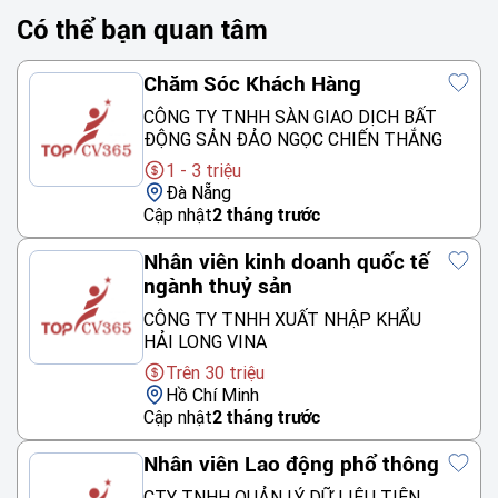
Có thể bạn quan tâm
Chăm Sóc Khách Hàng
CÔNG TY TNHH SÀN GIAO DỊCH BẤT
ĐỘNG SẢN ĐẢO NGỌC CHIẾN THẮNG
1 - 3 triệu
Đà Nẵng
Cập nhật
2 tháng trước
Nhân viên kinh doanh quốc tế
ngành thuỷ sản
CÔNG TY TNHH XUẤT NHẬP KHẨU
HẢI LONG VINA
Trên 30 triệu
Hồ Chí Minh
Cập nhật
2 tháng trước
Nhân viên Lao động phổ thông
CTY TNHH QUẢN LÝ DỮ LIỆU TIÊN