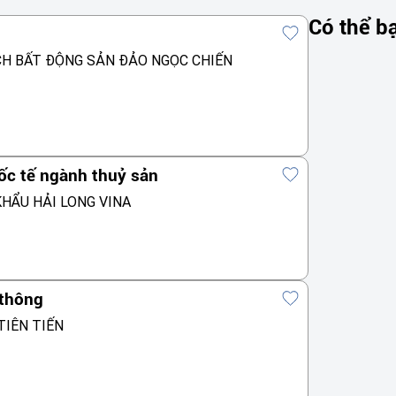
Có thể b
CH BẤT ĐỘNG SẢN ĐẢO NGỌC CHIẾN
ốc tế ngành thuỷ sản
HẨU HẢI LONG VINA
 thông
TIÊN TIẾN