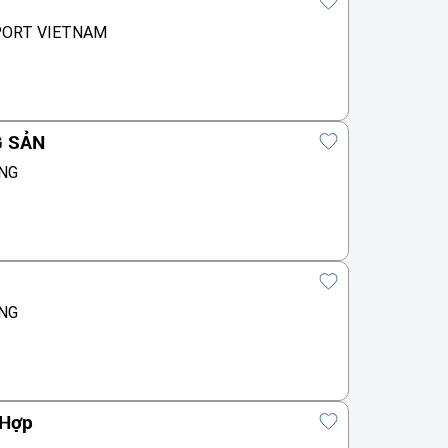
PORT VIETNAM
G SẢN
NG
NG
 Hợp