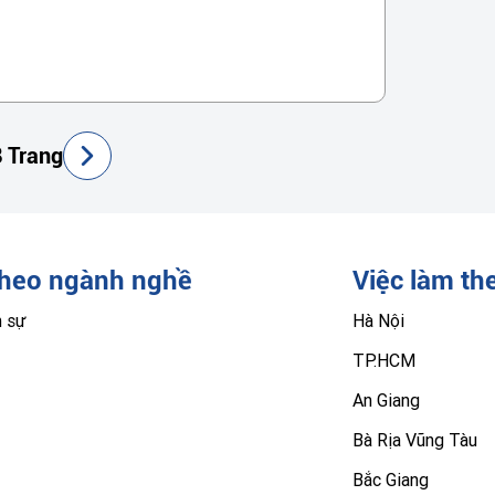
 Trang
theo ngành nghề
Việc làm th
n sự
Hà Nội
TP.HCM
An Giang
Bà Rịa Vũng Tàu
Bắc Giang