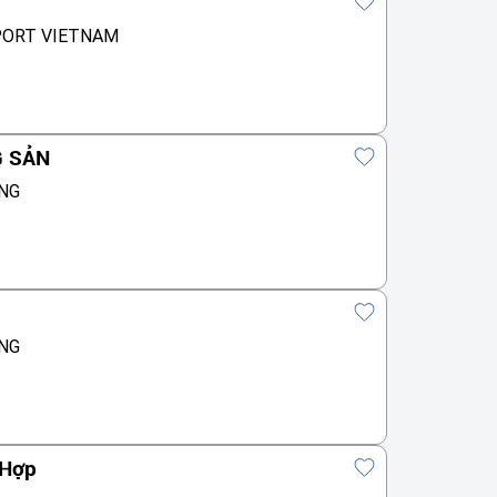
PORT VIETNAM
G SẢN
NG
NG
 Hợp