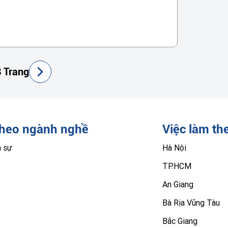
 Trang
theo ngành nghề
Việc làm th
n sự
Hà Nội
TP.HCM
An Giang
Bà Rịa Vũng Tàu
Bắc Giang