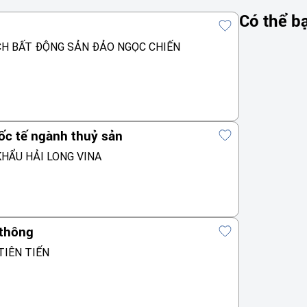
Có thể b
CH BẤT ĐỘNG SẢN ĐẢO NGỌC CHIẾN
ốc tế ngành thuỷ sản
HẨU HẢI LONG VINA
 thông
TIÊN TIẾN