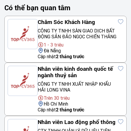
Có thể bạn quan tâm
Chăm Sóc Khách Hàng
CÔNG TY TNHH SÀN GIAO DỊCH BẤT
ĐỘNG SẢN ĐẢO NGỌC CHIẾN THẮNG
1 - 3 triệu
Đà Nẵng
Cập nhật
2 tháng trước
Nhân viên kinh doanh quốc tế
ngành thuỷ sản
CÔNG TY TNHH XUẤT NHẬP KHẨU
HẢI LONG VINA
Trên 30 triệu
Hồ Chí Minh
Cập nhật
2 tháng trước
Nhân viên Lao động phổ thông
CTY TNHH QUẢN LÝ DỮ LIỆU TIÊN