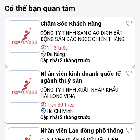
Có thể bạn quan tâm
Chăm Sóc Khách Hàng
CÔNG TY TNHH SÀN GIAO DỊCH BẤT
ĐỘNG SẢN ĐẢO NGỌC CHIẾN THẮNG
1 - 3 triệu
Đà Nẵng
Cập nhật
2 tháng trước
Nhân viên kinh doanh quốc tế
ngành thuỷ sản
CÔNG TY TNHH XUẤT NHẬP KHẨU
HẢI LONG VINA
Trên 30 triệu
Hồ Chí Minh
Cập nhật
2 tháng trước
Nhân viên Lao động phổ thông
CTY TNHH QUẢN LÝ DỮ LIỆU TIÊN