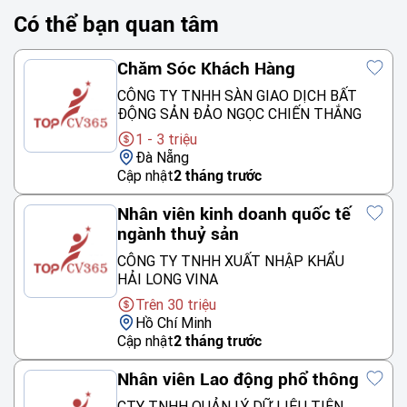
Có thể bạn quan tâm
Chăm Sóc Khách Hàng
CÔNG TY TNHH SÀN GIAO DỊCH BẤT
ĐỘNG SẢN ĐẢO NGỌC CHIẾN THẮNG
1 - 3 triệu
Đà Nẵng
Cập nhật
2 tháng trước
Nhân viên kinh doanh quốc tế
ngành thuỷ sản
CÔNG TY TNHH XUẤT NHẬP KHẨU
HẢI LONG VINA
Trên 30 triệu
Hồ Chí Minh
Cập nhật
2 tháng trước
Nhân viên Lao động phổ thông
CTY TNHH QUẢN LÝ DỮ LIỆU TIÊN