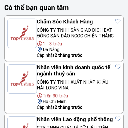
Có thể bạn quan tâm
Chăm Sóc Khách Hàng
CÔNG TY TNHH SÀN GIAO DỊCH BẤT
ĐỘNG SẢN ĐẢO NGỌC CHIẾN THẮNG
1 - 3 triệu
Đà Nẵng
Cập nhật
2 tháng trước
Nhân viên kinh doanh quốc tế
ngành thuỷ sản
CÔNG TY TNHH XUẤT NHẬP KHẨU
HẢI LONG VINA
Trên 30 triệu
Hồ Chí Minh
Cập nhật
2 tháng trước
Nhân viên Lao động phổ thông
CTY TNHH QUẢN LÝ DỮ LIỆU TIÊN