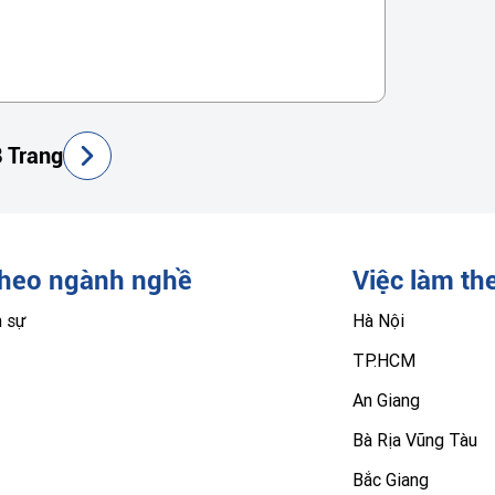
 Trang
theo ngành nghề
Việc làm th
n sự
Hà Nội
TP.HCM
An Giang
Bà Rịa Vũng Tàu
Bắc Giang