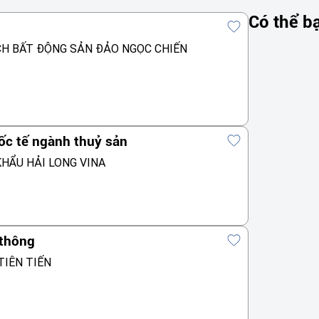
Có thể b
CH BẤT ĐỘNG SẢN ĐẢO NGỌC CHIẾN
ốc tế ngành thuỷ sản
HẨU HẢI LONG VINA
 thông
TIÊN TIẾN