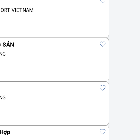
PORT VIETNAM
G SẢN
NG
NG
 Hợp