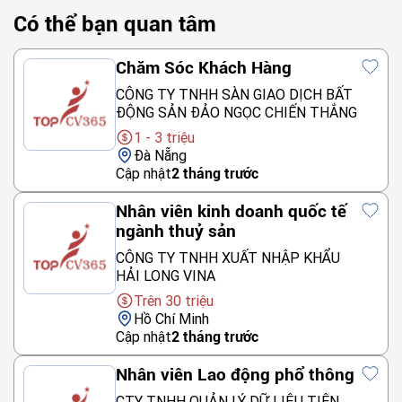
Có thể bạn quan tâm
Chăm Sóc Khách Hàng
CÔNG TY TNHH SÀN GIAO DỊCH BẤT
ĐỘNG SẢN ĐẢO NGỌC CHIẾN THẮNG
1 - 3 triệu
Đà Nẵng
Cập nhật
2 tháng trước
Nhân viên kinh doanh quốc tế
ngành thuỷ sản
CÔNG TY TNHH XUẤT NHẬP KHẨU
HẢI LONG VINA
Trên 30 triệu
Hồ Chí Minh
Cập nhật
2 tháng trước
Nhân viên Lao động phổ thông
CTY TNHH QUẢN LÝ DỮ LIỆU TIÊN