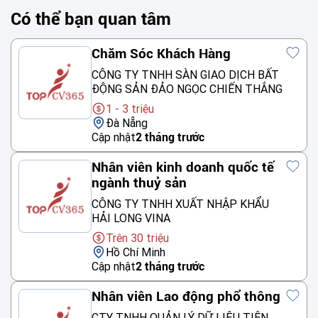
Có thể bạn quan tâm
Chăm Sóc Khách Hàng
CÔNG TY TNHH SÀN GIAO DỊCH BẤT
ĐỘNG SẢN ĐẢO NGỌC CHIẾN THẮNG
1 - 3 triệu
Đà Nẵng
Cập nhật
2 tháng trước
Nhân viên kinh doanh quốc tế
ngành thuỷ sản
CÔNG TY TNHH XUẤT NHẬP KHẨU
HẢI LONG VINA
Trên 30 triệu
Hồ Chí Minh
Cập nhật
2 tháng trước
Nhân viên Lao động phổ thông
CTY TNHH QUẢN LÝ DỮ LIỆU TIÊN