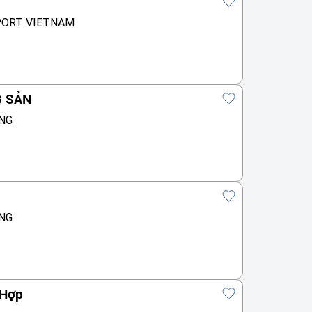
PORT VIETNAM
G SẢN
NG
NG
 Hợp