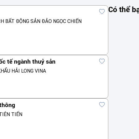
Có thể b
CH BẤT ĐỘNG SẢN ĐẢO NGỌC CHIẾN
ốc tế ngành thuỷ sản
HẨU HẢI LONG VINA
 thông
TIÊN TIẾN