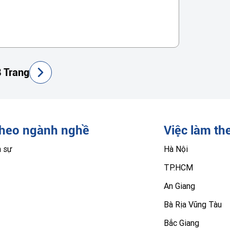
 Trang
theo ngành nghề
Việc làm th
n sự
Hà Nội
TP.HCM
An Giang
Bà Rịa Vũng Tàu
Bắc Giang