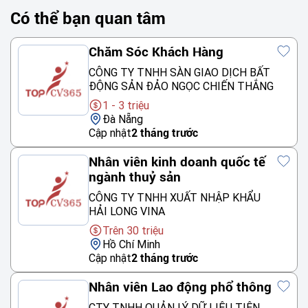
Có thể bạn quan tâm
Chăm Sóc Khách Hàng
CÔNG TY TNHH SÀN GIAO DỊCH BẤT
ĐỘNG SẢN ĐẢO NGỌC CHIẾN THẮNG
1 - 3 triệu
Đà Nẵng
Cập nhật
2 tháng trước
Nhân viên kinh doanh quốc tế
ngành thuỷ sản
CÔNG TY TNHH XUẤT NHẬP KHẨU
HẢI LONG VINA
Trên 30 triệu
Hồ Chí Minh
Cập nhật
2 tháng trước
Nhân viên Lao động phổ thông
CTY TNHH QUẢN LÝ DỮ LIỆU TIÊN