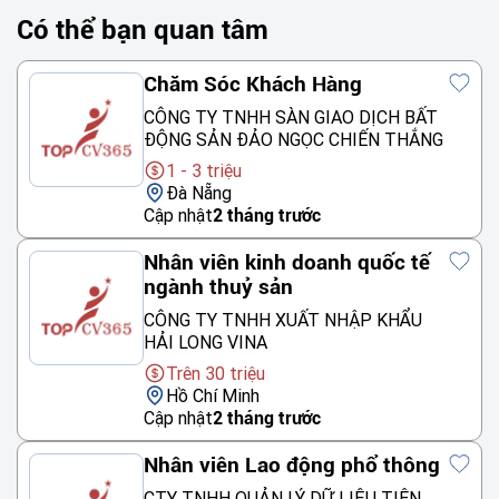
Có thể bạn quan tâm
Chăm Sóc Khách Hàng
CÔNG TY TNHH SÀN GIAO DỊCH BẤT
ĐỘNG SẢN ĐẢO NGỌC CHIẾN THẮNG
1 - 3 triệu
Đà Nẵng
Cập nhật
2 tháng trước
Nhân viên kinh doanh quốc tế
ngành thuỷ sản
CÔNG TY TNHH XUẤT NHẬP KHẨU
HẢI LONG VINA
Trên 30 triệu
Hồ Chí Minh
Cập nhật
2 tháng trước
Nhân viên Lao động phổ thông
CTY TNHH QUẢN LÝ DỮ LIỆU TIÊN