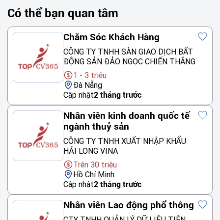
Có thể bạn quan tâm
Chăm Sóc Khách Hàng
CÔNG TY TNHH SÀN GIAO DỊCH BẤT
ĐỘNG SẢN ĐẢO NGỌC CHIẾN THẮNG
1 - 3 triệu
Đà Nẵng
Cập nhật
2 tháng trước
Nhân viên kinh doanh quốc tế
ngành thuỷ sản
CÔNG TY TNHH XUẤT NHẬP KHẨU
HẢI LONG VINA
Trên 30 triệu
Hồ Chí Minh
Cập nhật
2 tháng trước
Nhân viên Lao động phổ thông
CTY TNHH QUẢN LÝ DỮ LIỆU TIÊN