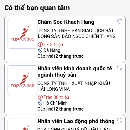
Có thể bạn quan tâm
Chăm Sóc Khách Hàng
CÔNG TY TNHH SÀN GIAO DỊCH BẤT
ĐỘNG SẢN ĐẢO NGỌC CHIẾN THẮNG
1 - 3 triệu
Đà Nẵng
Cập nhật
2 tháng trước
Nhân viên kinh doanh quốc tế
ngành thuỷ sản
CÔNG TY TNHH XUẤT NHẬP KHẨU
HẢI LONG VINA
Trên 30 triệu
Hồ Chí Minh
Cập nhật
2 tháng trước
Nhân viên Lao động phổ thông
CTY TNHH QUẢN LÝ DỮ LIỆU TIÊN