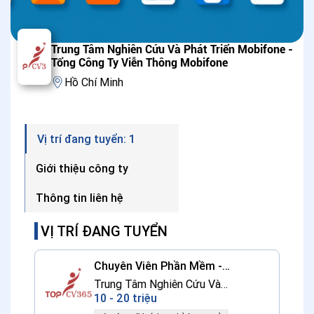
Trung Tâm Nghiên Cứu Và Phát Triển Mobifone -
Tổng Công Ty Viễn Thông Mobifone
Hồ Chí Minh
Vị trí đang tuyển: 1
Giới thiệu công ty
Thông tin liên hệ
VỊ TRÍ ĐANG TUYỂN
Chuyên Viên Phần Mềm -
Kỹ Sư Công Nghệ Thông
Trung Tâm Nghiên Cứu Và
Tin Mobifone - Thu Nhập
Phát Triển Mobifone - Tổng
10 - 20 triệu
20 Triệu
Công Ty Viễn Thông