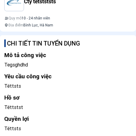
Cty tetstststs
Quy mô
10 - 24 nhân viên
Địa điểm
Bình Lục, Hà Nam
CHI TIẾT TIN TUYỂN DỤNG
Mô tả công việc
Tegsghdhd
Yêu cầu công việc
Téttsts
Hồ sơ
Téttstst
Quyền lợi
Téttsts