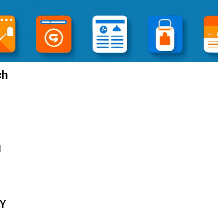
ch
N
TY