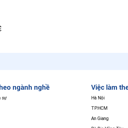
Ệ
theo ngành nghề
Việc làm th
n sự
Hà Nội
TP.HCM
An Giang